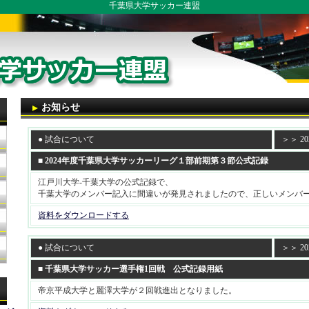
千葉県大学サッカー連盟
お知らせ
● 試合について
＞＞ 202
■ 2024年度千葉県大学サッカーリーグ１部前期第３節公式記録
江戸川大学-千葉大学の公式記録で、
千葉大学のメンバー記入に間違いが発見されましたので、正しいメンバ
資料をダウンロードする
● 試合について
＞＞ 202
■ 千葉県大学サッカー選手権1回戦 公式記録用紙
帝京平成大学と麗澤大学が２回戦進出となりました。