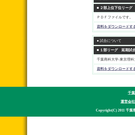
■ ２部上位下位リーグ
ＰＤＦファイルです。
資料をダウンロードす
● 試合について
■ １部リーグ 延期試
千葉商科大学-東京理科
資料をダウンロードす
千葉
運営会社
Copyright(C) 2011 千