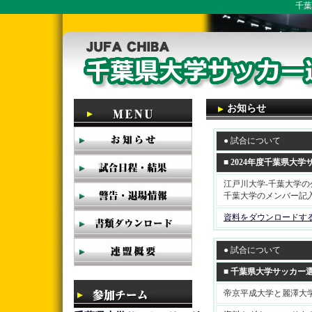
千葉
お知らせ
● 試合について
■ 2024年度千葉県
江戸川大学-千葉大学の
千葉大学のメンバー記
資料をダウンロードす
● 試合について
■ 千葉県大学サッカー
帝京平成大学と麗澤大