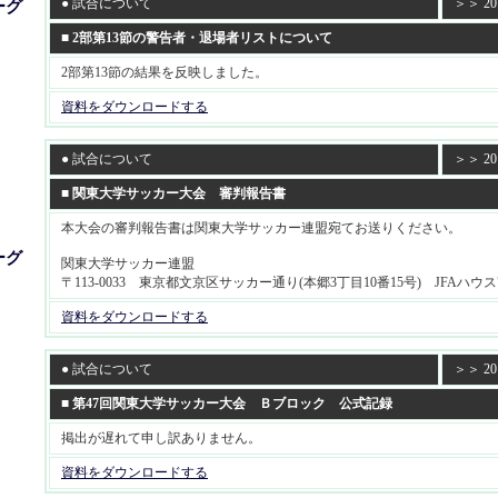
● 試合について
＞＞ 201
ーグ
■ 2部第13節の警告者・退場者リストについて
2部第13節の結果を反映しました。
資料をダウンロードする
● 試合について
＞＞ 201
■ 関東大学サッカー大会 審判報告書
本大会の審判報告書は関東大学サッカー連盟宛てお送りください。
ーグ
関東大学サッカー連盟
〒113-0033 東京都文京区サッカー通り(本郷3丁目10番15号) JFAハウス
資料をダウンロードする
● 試合について
＞＞ 201
■ 第47回関東大学サッカー大会 Ｂブロック 公式記録
掲出が遅れて申し訳ありません。
資料をダウンロードする