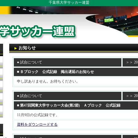
千葉県大学サッカー連盟
お知らせ
● 試合について
＞＞ 201
■ Ｂブロック 公式記録 掲出遅延のお知らせ
申し訳ありません。お待ちください。
● 試合について
＞＞ 201
■ 第47回関東大学サッカー大会(第2節) Ａブロック 公式記録
11月9日の公式記録です。
資料をダウンロードする