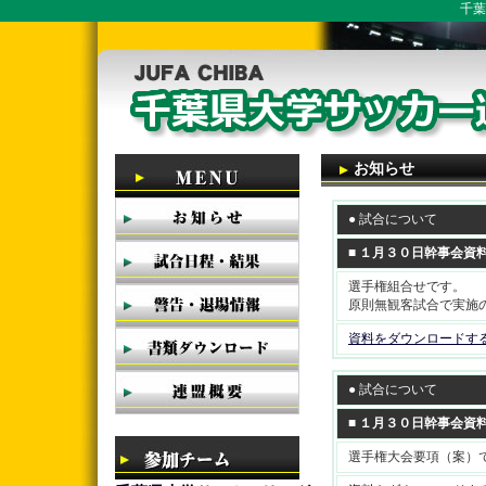
千葉
お知らせ
● 試合について
■ １月３０日幹事会資料
選手権組合せです。
原則無観客試合で実施
資料をダウンロードす
● 試合について
■ １月３０日幹事会資料
選手権大会要項（案）