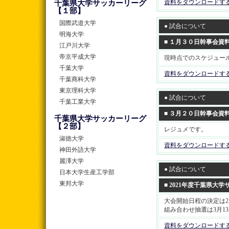
資料をダウンロードす
千葉県大学サッカーリーグ
【１部】
国際武道大学
● 試合について
明海大学
■ １月３０日幹事会資料
江戸川大学
帝京平成大学
現時点でのスケジュー
千葉大学
資料をダウンロードす
千葉商科大学
東京理科大学
● 試合について
千葉工業大学
■ ３月２０日幹事会資料
千葉県大学サッカーリーグ
【２部】
レジュメです。
淑徳大学
資料をダウンロードす
神田外語大学
麗澤大学
● 試合について
日本大学生産工学部
東邦大学
■ 2021年度千葉県大
大会開始日程の決定は2月
組み合わせ抽選は3月13
資料をダウンロードす